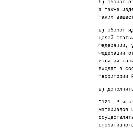
б) оборот в
а также изд
таких вещес
в) оборот я
целей стать
Федерации, 
Федерации о
изъятия так
входят в со
территории 
в) дополнит
"121. В иск
материалов 
осуществлят
оперативног