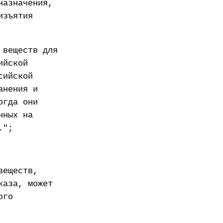
назначения,
изъятия
 веществ для
ийской
сийской
анения и
огда они
нных на
.";
веществ,
каза, может
ого