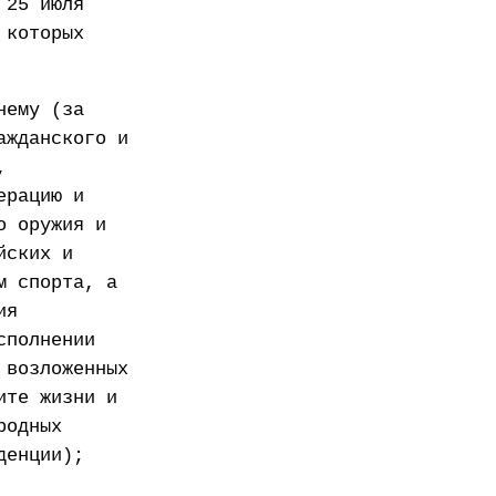
 25 июля
 которых
нему (за
ажданского и
,
ерацию и
о оружия и
йских и
м спорта, а
ия
сполнении
 возложенных
ите жизни и
родных
денции);