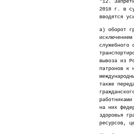
"12. Запрет
2018 г. в с
вводятся ус
а) оборот г
исключением
служебного 
транспортир
вывоза из Р
патронов к 
международн
также перед
гражданског
работниками
на них феде
здоровья гр
ресурсов, ц