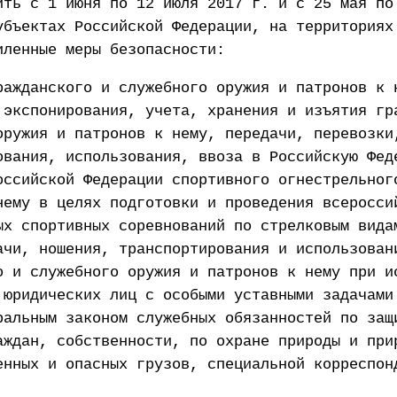
ить с 1 июня по 12 июля 2017 г. и с 25 мая по
убъектах Российской Федерации, на территориях
иленные меры безопасности:
ражданского и служебного оружия и патронов к 
 экспонирования, учета, хранения и изъятия гр
оружия и патронов к нему, передачи, перевозки
ования, использования, ввоза в Российскую Фед
оссийской Федерации спортивного огнестрельног
нему в целях подготовки и проведения всеросси
ых спортивных соревнований по стрелковым вида
ачи, ношения, транспортирования и использован
о и служебного оружия и патронов к нему при и
 юридических лиц с особыми уставными задачами
ральным законом служебных обязанностей по защ
аждан, собственности, по охране природы и при
енных и опасных грузов, специальной корреспон