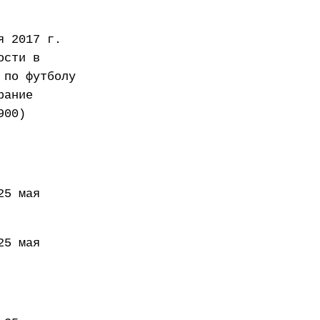
я 2017 г.
ости в
 по футболу
рание
900)
25 мая
25 мая