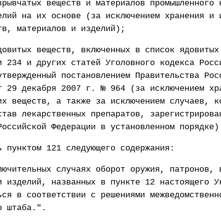
зрывчатых веществ и материалов промышленного 
елий на их основе (за исключением хранения и 
тв, материалов и изделий);
довитых веществ, включенных в список ядовитых
и 234 и других статей Уголовного кодекса Росс
утвержденный постановлением Правительства Рос
т 29 декабря 2007 г. № 964 (за исключением хр
их веществ, а также за исключением случаев, к
став лекарственных препаратов, зарегистрирова
Российской Федерации в установленном порядке)
ь пунктом 121 следующего содержания:
лючительных случаях оборот оружия, патронов, 
и изделий, названных в пункте 12 настоящего У
ься в соответствии с решениями межведомственн
о штаба.".