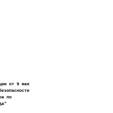
ции от 9 мая
безопасности
ра по
да"