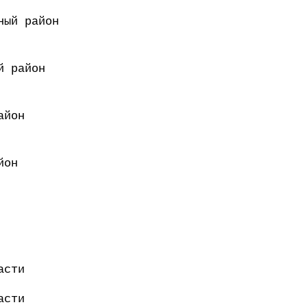
ный район
й район
айон
йон
асти
асти