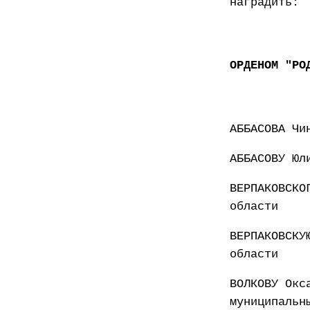
наградить:
ОРДЕНОМ "РО
АББАСОВА Чи
АББАСОВУ Юл
ВЕРПАКОВСКО
области
ВЕРПАКОВСКУ
области
ВОЛКОВУ Окс
муниципальн