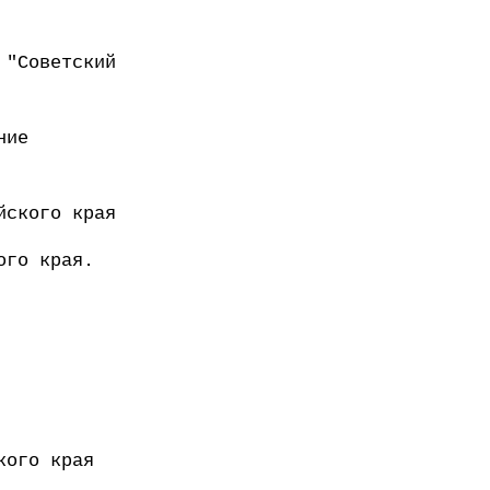
 "Советский
ние
йского края
ого края.
кого края