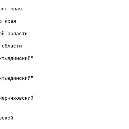
ого края
о края
ой области
 области
ктывдинский"
ктывдинский"
Черняховский
вской