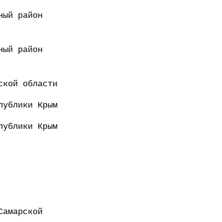
ный район
ный район
ской области
публики Крым
публики Крым
Самарской