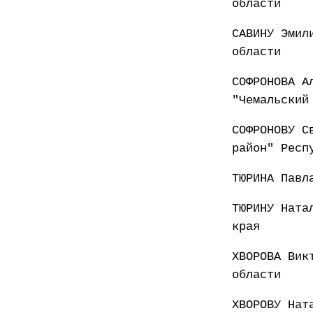
области
САВИНУ Эмил
области
СОФРОНОВА А
"Чемальский
СОФРОНОВУ С
район" Респ
ТЮРИНА Павл
ТЮРИНУ Ната
края
ХВОРОВА Вик
области
ХВОРОВУ Нат