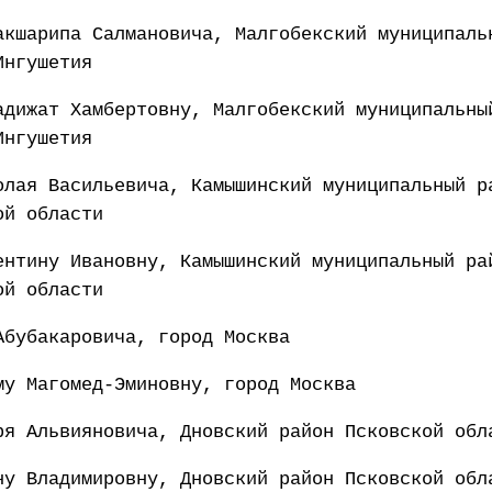
акшарипа Салмановича, Малгобекский муниципаль
Ингушетия
адижат Хамбертовну, Малгобекский муниципальны
Ингушетия
олая Васильевича, Камышинский муниципальный р
ой области
ентину Ивановну, Камышинский муниципальный ра
ой области
Абубакаровича, город Москва
му Магомед-Эминовну, город Москва
ря Альвияновича, Дновский район Псковской обл
ну Владимировну, Дновский район Псковской обл