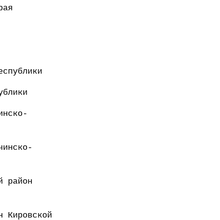
рая
еспублики
ублики
инско-
чинско-
й район
н Кировской