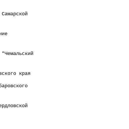
 Самарской
ние
 "Чемальский
вского края
баровского
ердловской