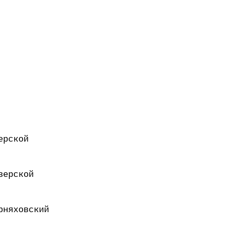
ерской
верской
рняховский