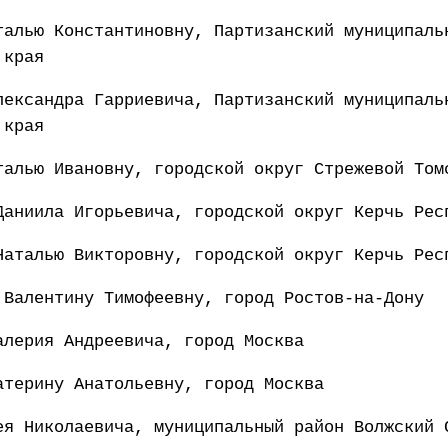
талью Константиновну, Партизанский муниципаль
 края
лександра Гарриевича, Партизанский муниципаль
 края
талью Ивановну, городской округ Стрежевой Том
Даниила Игорьевича, городской округ Керчь Рес
Наталью Викторовну, городской округ Керчь Рес
 Валентину Тимофеевну, город Ростов-на-Дону
алерия Андреевича, город Москва
атерину Анатольевну, город Москва
ея Николаевича, муниципальный район Волжский 