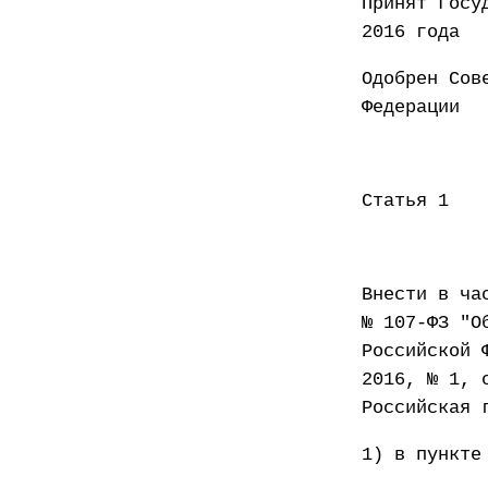
Принят
2016 года
Одобрен Сов
Федер
Статья 1
Внести в ча
№ 107-ФЗ "О
Российской 
2016, № 1, 
Российская 
1) в пункте