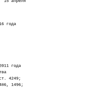
 апреля
года
2011 года
тва
ст. 4249;
486, 1496;