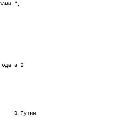
вами ",
года в 2
В.Путин