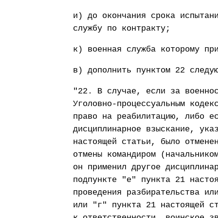
и) до окончания срока испытан
службу по контракту;
к) военная служба которому пр
в) дополнить пунктом 22 следу
"22. В случае, если за военно
Уголовно-процессуальным кодек
право на реабилитацию, либо е
дисциплинарное взыскание, ука
настоящей статьи, было отмене
отмены командиром (начальнико
он применил другое дисциплина
подпункте "е" пункта 21 насто
проведения разбирательства ил
или "г" пункта 21 настоящей с
к ответственности, воинское з