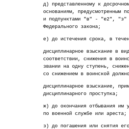
д) представленному к досрочно
основаниям, предусмотренным п
и подпунктами "в" - "е2", "з"
Федерального закона;
е) до истечения срока, в тече
дисциплинарное взыскание в ви
соответствии, снижения в воин
звании на одну ступень, сниже
со снижением в воинской должн
дисциплинарное взыскание, при
дисциплинарного проступка;
ж) до окончания отбывания им 
по военной службе или ареста;
з) до погашения или снятия ег