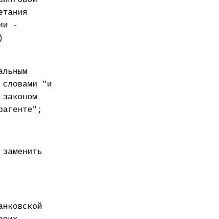
етания
ии -
)
альным
 словами "и
 законом
рагенте";
 заменить
анковской