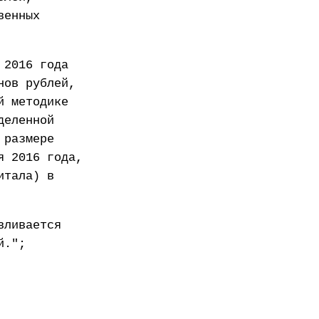
венных
 2016 года
нов рублей,
й методике
деленной
 размере
я 2016 года,
итала) в
вливается
й.";