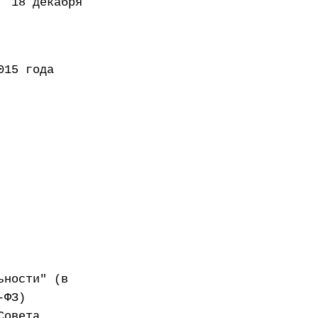
декабря
года
ьности" (в
-ФЗ)
Совета