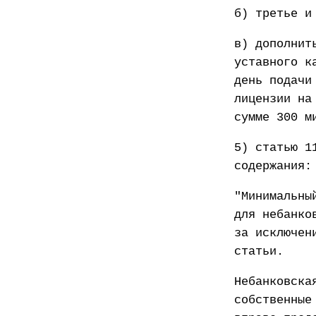
б) третье и
в) дополнит
уставного к
день подачи
лицензии на
сумме 300 м
5) статью 1
содержания:
"Минимальны
для небанко
за исключен
статьи.
Небанковска
собственные