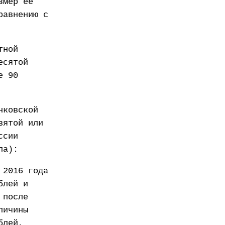
змер ее
равнению с
тной
есятой
е 90
нковской
вятой или
ссии
ла):
 2016 года
блей и
 после
личины
блей,