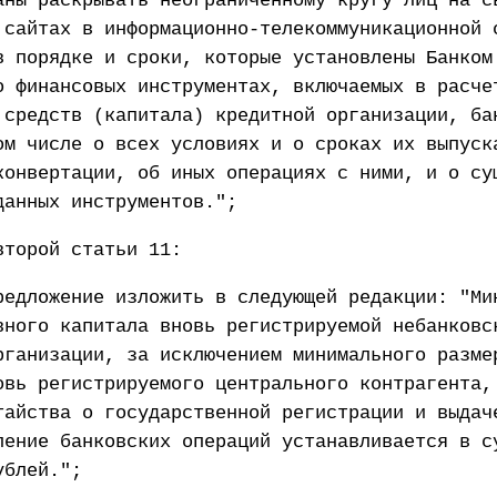
аны раскрывать неограниченному кругу лиц на с
 сайтах в информационно-телекоммуникационной 
в порядке и сроки, которые установлены Банком
о финансовых инструментах, включаемых в расче
 средств (капитала) кредитной организации, ба
ом числе о всех условиях и о сроках их выпуск
конвертации, об иных операциях с ними, и о су
данных инструментов.";
второй статьи 11:
редложение изложить в следующей редакции: "Ми
вного капитала вновь регистрируемой небанковс
рганизации, за исключением минимального разме
овь регистрируемого центрального контрагента,
тайства о государственной регистрации и выдач
ление банковских операций устанавливается в с
ублей.";