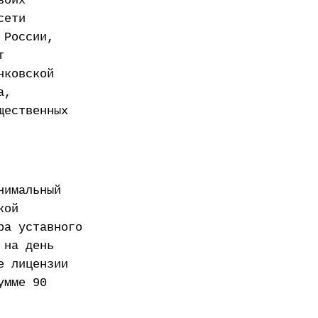
воих
сети
 России,
т
нковской
а,
щественных
нимальный
кой
ра уставного
 на день
е лицензии
умме 90