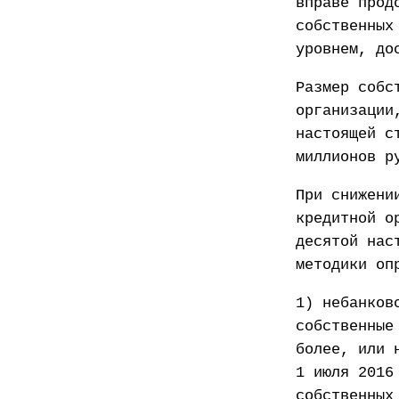
вправе прод
собственных
уровнем, до
Размер собс
организации
настоящей с
миллионов р
При снижени
кредитной о
десятой нас
методики оп
1) небанков
собственные
более, или 
1 июля 2016
собственных