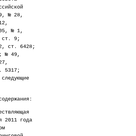
ссийской
9, № 28,
12,
05, № 1,
 ст. 9;
2, ст. 6428;
; № 49,
27,
. 5317;
 следующие
содержания:
ествляющая
я 2011 года
ом
ринговой