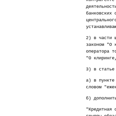
деятельност
банковских 
центральног
устанавлива
2) в части 
законом "О 
оператора т
"О клиринге
3) в статье
а) в пункте
словом "еже
б) дополнит
"Кредитная 