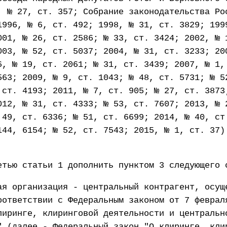
, № 27, ст. 357; Собрание законодательства Ро
1996, № 6, ст. 492; 1998, № 31, ст. 3829; 199
001, № 26, ст. 2586; № 33, ст. 3424; 2002, № 
003, № 52, ст. 5037; 2004, № 31, ст. 3233; 20
6, № 19, ст. 2061; № 31, ст. 3439; 2007, № 1,
563; 2009, № 9, ст. 1043; № 48, ст. 5731; № 5
 ст. 4193; 2011, № 7, ст. 905; № 27, ст. 3873
012, № 31, ст. 4333; № 53, ст. 7607; 2013, № 
 49, ст. 6336; № 51, ст. 6699; 2014, № 40, ст
144, 6154; № 52, ст. 7543; 2015, № 1, ст. 37)
етью статьи 1 дополнить пунктом 3 следующего 
ая организация - центральный контрагент, осущ
оответствии с Федеральным законом от 7 феврал
лиринге, клиринговой деятельности и центральн
" (далее - Федеральный закон "О клиринге, кли