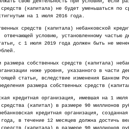
олжать свою деятельность при условии, если ра
 средств (капитала) не будет уменьшаться по с
стигнутым на 1 июля 2016 года.
твенных средств (капитала) небанковской креди
, отвечающей условию, установленному частью д
татьи, с 1 июля 2019 года должен быть не мене
ублей.
и размера собственных средств (капитала) неба
рганизации ниже уровня, указанного в части де
тоящей статьи, вследствие изменения Банком Ро
ределения размера собственных средств (капита
ская кредитная организация, имевшая на 1 июля
 средства (капитал) в размере 90 миллионов ру
небанковская кредитная организация, созданная
 года, в течение 12 месяцев должна достичь ве
 средств (капитала) в размере 90 миллионов ру