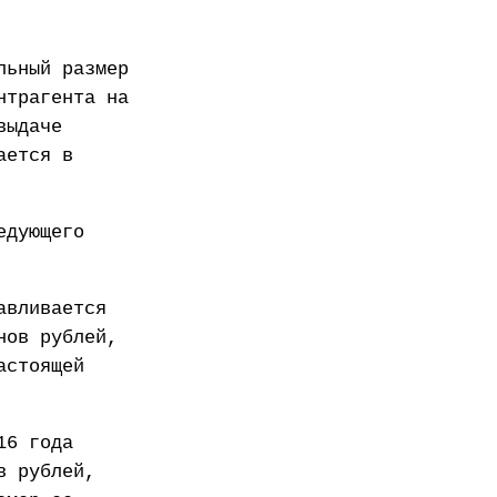
льный размер
нтрагента на
выдаче
ается в
едующего
авливается
нов рублей,
астоящей
16 года
в рублей,