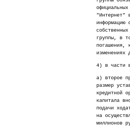
группы обяз
официальных
"Интернет" 
информацию 
собственных
группы, в т
погашения, 
изменениях 
4) в части 
а) второе п
размер уста
кредитной о
капитала вн
подачи хода
на осуществ
миллионов р