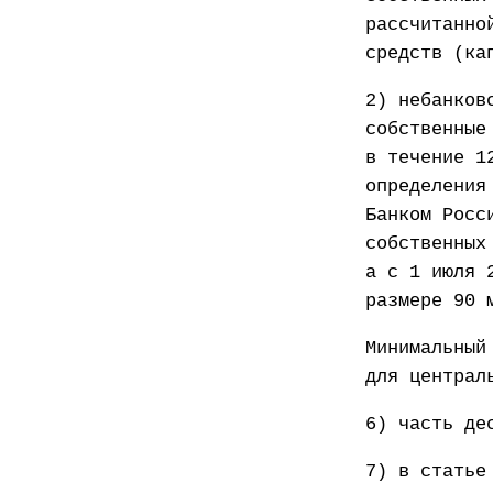
рассчитанно
средств (ка
2) небанков
собственные
в течение 1
определения
Банком Росс
собственных
а с 1 июля 
размере 90 
Минимальный
для централ
6) часть де
7) в статье