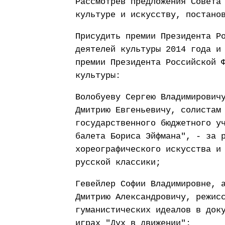
Рассмотрев предложения Совета
культуре и искусству, постано
Присудить премии Президента Р
деятелей культуры 2014 года и
премии Президента Российской 
культуры:
Волобуеву Сергею Владимирович
Дмитрию Евгеньевичу, солистам
государственного бюджетного у
балета Бориса Эйфмана", - за 
хореографического искусства и
русской классики;
Гевейлер Софии Владимировне, 
Дмитрию Александровичу, режис
гуманистических идеалов в док
играх "Дух в движении";