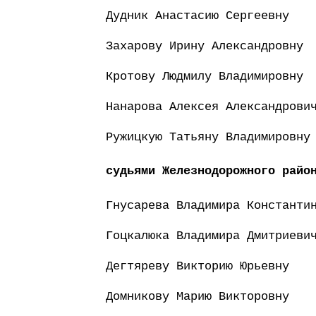
Дудник Анастасию Сергеевну
Захарову Ирину Александровну
Кротову Людмилу Владимировну
Нанарова Алексея Александрови
Ружицкую Татьяну Владимировну
судьями Железнодорожного райо
Гнусарева Владимира Константи
Гоцкалюка Владимира Дмитриеви
Дегтяреву Викторию Юрьевну
Домникову Марию Викторовну