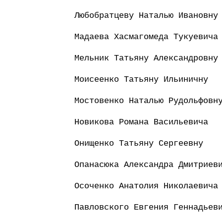
Любобратцеву Наталью Ивановну
Мадаева Хасмагомеда Тукуевича
Мельник Татьяну Александровну
Моисеенко Татьяну Ильиничну
Мостовенко Наталью Рудольфовн
Новикова Романа Васильевича
Онищенко Татьяну Сергеевну
Опанасюка Александра Дмитриев
Осоченко Анатолия Николаевича
Павловского Евгения Геннадьев