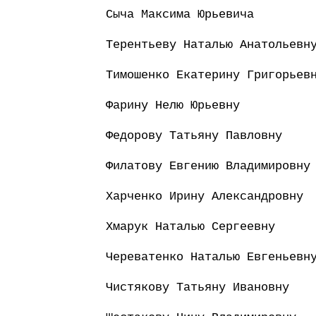
Сыча Максима Юрьевича
Терентьеву Наталью Анатольевн
Тимошенко Екатерину Григорьев
Фарину Нелю Юрьевну
Федорову Татьяну Павловну
Филатову Евгению Владимировну
Харченко Ирину Александровну
Хмарук Наталью Сергеевну
Череватенко Наталью Евгеньевн
Чистякову Татьяну Ивановну