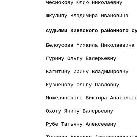
Чеснокову Юлию Николаевну
Шкулипу Владимира Ивановича
судьями Киевского районного с
Белоусова Михаила Николаевича
Гурину Ольгу Валерьевну
Кагитину Ирину Владимировну
Кузнецову Ольгу Павловну
Можелянского Виктора Анатолье
Охоту Янину Валерьевну
Рубе Татьяну Алексеевну