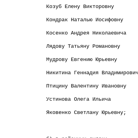
Козуб Елену Викторовну
Кондрак Наталью Иосифовну
Косенко Андрея Николаевича
Лядову Татьяну Романовну
Мудрову Евгению Юрьевну
Никитина Геннадия Владимирови
Птицину Валентину Ивановну
Устинова Олега Ильича
Яковенко Светлану Юрьевну;