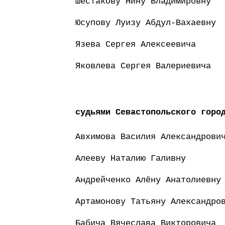
Шестакову Нину Владимировну
Юсупову Луизу Абдул-Вахаевну
Язева Сергея Алексеевича
Яковлева Сергея Валериевича
судьями Севастопольского горо
Авхимова Василия Александрови
Алееву Наталию Галивну
Андрейченко Алёну Анатолиевну
Артамонову Татьяну Александро
Бабича Вячеслава Викторовича