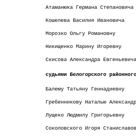
Атаманюка Германа Степановича
Кошелева Василия Ивановича
Морозко Ольгу Романовну
Никищенко Марину Игоревну
Скисова Александра Евгеньевич
судьями Белогорского районног
Балему Татьяну Геннадиевну
Гребенникову Наталью Александ
Лущеко Людмилу Григорьевну
Соколовского Игоря Станиславо