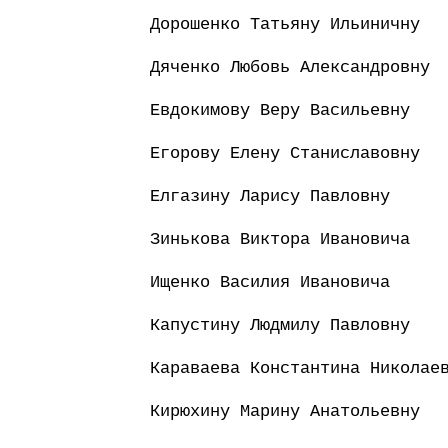
Дорошенко Татьяну Ильиничну
Дяченко Любовь Александровну
Евдокимову Веру Васильевну
Егорову Елену Станиславовну
Елгазину Ларису Павловну
Зинькова Виктора Ивановича
Ищенко Василия Ивановича
Капустину Людмилу Павловну
Караваева Константина Николае
Кирюхину Марину Анатольевну