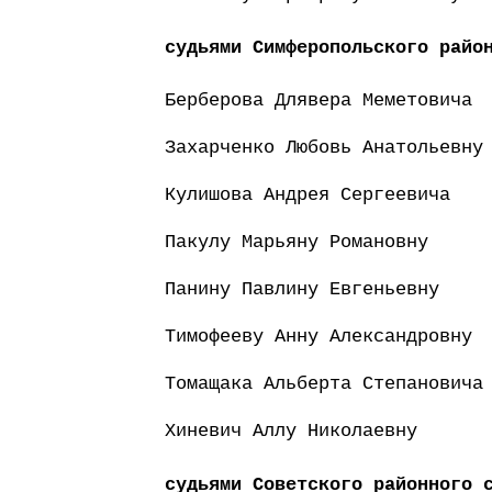
судьями Симферопольского райо
Берберова Длявера Меметовича
Захарченко Любовь Анатольевну
Кулишова Андрея Сергеевича
Пакулу Марьяну Романовну
Панину Павлину Евгеньевну
Тимофееву Анну Александровну
Томащака Альберта Степановича
Хиневич Аллу Николаевну
судьями Советского районного 