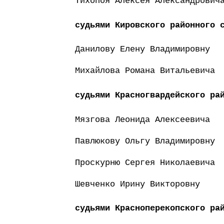
Тихопоя Алексея Александрович
судьями Кировского районного 
Данилову Елену Владимировну
Михайлова Романа Витальевича
судьями Красногвардейского ра
Мязгова Леонида Алексеевича
Павлюкову Ольгу Владимировну
Проскурню Сергея Николаевича
Шевченко Ирину Викторовну
судьями Красноперекопского ра