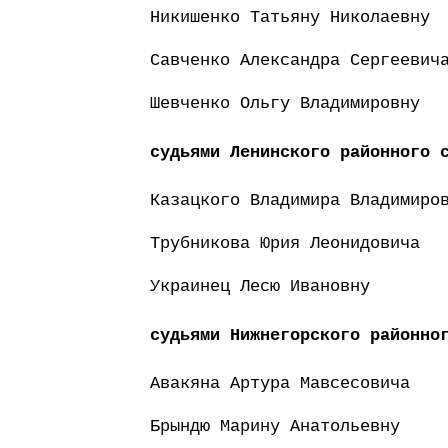
Никишенко Татьяну Николаевну
Савченко Александра Сергеевич
Шевченко Ольгу Владимировну
судьями Ленинского районного 
Казацкого Владимира Владимиро
Трубникова Юрия Леонидовича
Украинец Лесю Ивановну
судьями Нижнегорского районно
Авакяна Артура Мавсесовича
Брындю Марину Анатольевну