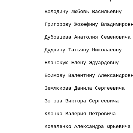
Володину Любовь Васильевну
Григорову Жозефину Владимиров
Дубовцева Анатолия Семеновича
Дудкину Татьяну Николаевну
Еланскую Елену Эдуардовну
Ефимову Валентину Александров
Землюкова Данила Сергеевича
Зотова Виктора Сергеевича
Клочко Валерия Петровича
Коваленко Александра Юрьевича