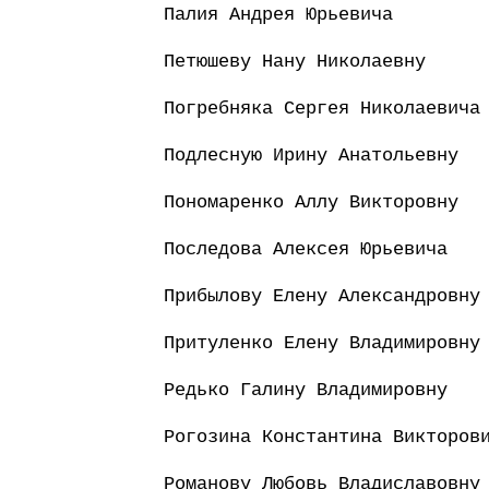
Палия Андрея Юрьевича
Петюшеву Нану Николаевну
Погребняка Сергея Николаевича
Подлесную Ирину Анатольевну
Пономаренко Аллу Викторовну
Последова Алексея Юрьевича
Прибылову Елену Александровну
Притуленко Елену Владимировну
Редько Галину Владимировну
Рогозина Константина Викторов
Романову Любовь Владиславовну