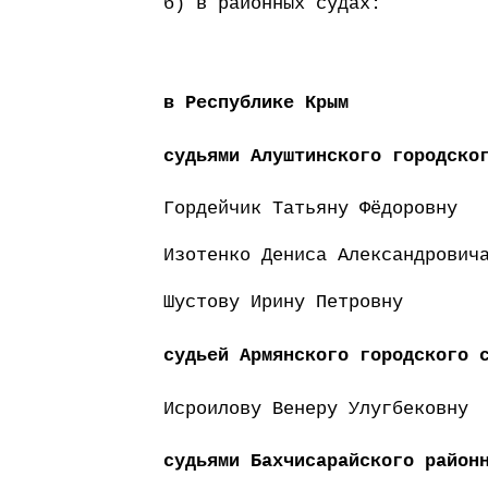
б) в районных судах:
в Республике Крым
судьями Алуштинского городско
Гордейчик Татьяну Фёдоровну
Изотенко Дениса Александрович
Шустову Ирину Петровну
судьей Армянского городского 
Исроилову Венеру Улугбековну
судьями Бахчисарайского район