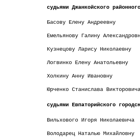
судьями Джанкойского районног
Басову Елену Андреевну
Емельянову Галину Александров
Кузнецову Ларису Николаевну
Логвинко Елену Анатольевну
Холкину Анну Ивановну
Юрченко Станислава Викторович
судьями Евпаторийского городс
Вильхового Игоря Николаевича
Володарец Наталью Михайловну