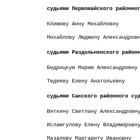
судьями Первомайского районно
Климову Анну Михайловну
Михайлову Людмилу Александров
судьями Раздольненского район
Бедрицкую Марию Александровну
Тедееву Елену Анатольевну
судьями Сакского районного су
Вяткину Светлану Александровн
Исламгулову Елену Владимировн
Мазалову Маргариту Ивановну