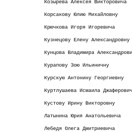
Козырева Алексея Викторовича
Корсакову Юлию Михайловну
Крючкова Игоря Игоревича
Кузнецову Елену Александровну
Кунцова Владимира Александров
Курапову Зою Ильиничну
Курскую Антонину Георгиевну
Куртлушаева Исмаила Джаферови
Кустову Ирину Викторовну
Латынина Юрия Анатольевича
Лебедя Олега Дмитриевича