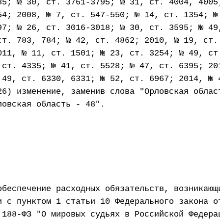
85; № 30, ст. 3761-3795; № 31, ст. 4004, 4005
54; 2008, № 7, ст. 547-550; № 14, ст. 1354; №
97; № 26, ст. 3016-3018; № 30, ст. 3595; № 49
ст. 783, 784; № 42, ст. 4862; 2010, № 19, ст.
011, № 11, ст. 1501; № 23, ст. 3254; № 49, ст
 ст. 4335; № 41, ст. 5528; № 47, ст. 6395; 20
 49, ст. 6330, 6331; № 52, ст. 6967; 2014, № 
26) изменение, заменив слова "Орловская облас
ловская область - 48".
обеспечение расходных обязательств, возникающ
и с пунктом 1 статьи 10 Федерального закона о
 188-ФЗ "О мировых судьях в Российской Федера