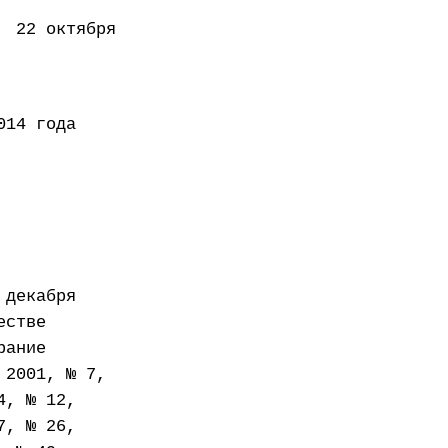
октября
года
 декабря
естве
рание
 2001, № 7,
4, № 12,
7, № 26,