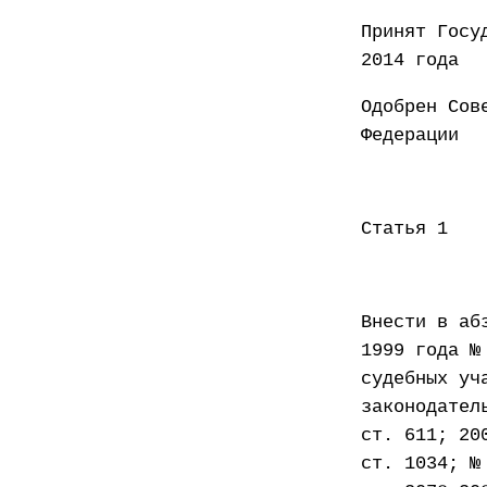
Принят
2014 года
Одобрен Сов
Федер
Статья 1
Внести в аб
1999 года №
судебных уч
законодател
ст. 611; 20
ст. 1034; №