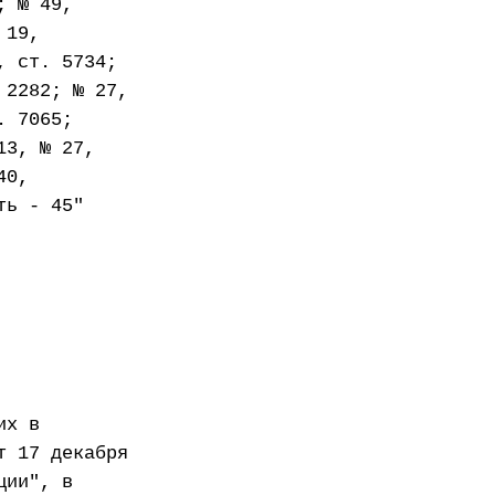
; № 49,
 19,
, ст. 5734;
 2282; № 27,
. 7065;
13, № 27,
40,
ть - 45"
их в
т 17 декабря
ции", в