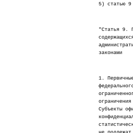
5) статью 9
"Статья 9. 
содержащихс
администрат
законами
1. Первичны
федеральног
ограниченно
ограничения
Субъекты оф
конфиденциа
статистичес
не подлежат