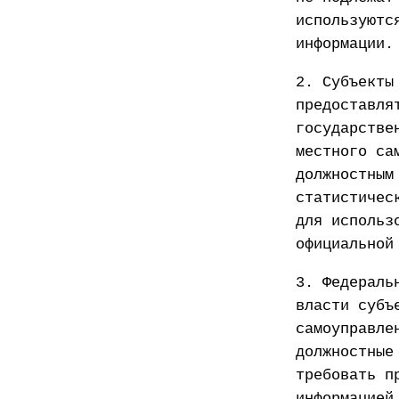
используютс
информации.
2. Субъекты
предоставля
государстве
местного са
должностным
статистичес
для использ
официальной
3. Федераль
власти субъ
самоуправле
должностные
требовать п
информацией