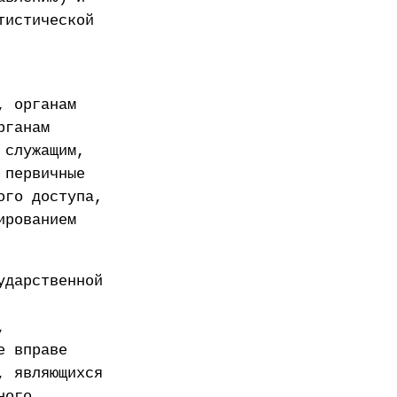
тистической
, органам
рганам
 служащим,
 первичные
ого доступа,
ированием
ударственной
,
е вправе
, являющихся
ного