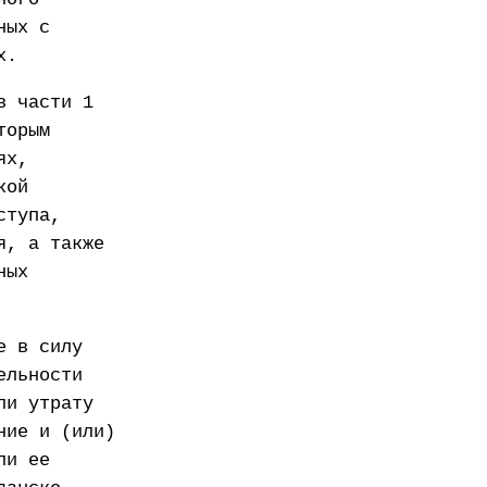
ных с
х.
в части 1
торым
ях,
кой
ступа,
я, а также
ных
е в силу
ельности
ли утрату
ние и (или)
ли ее