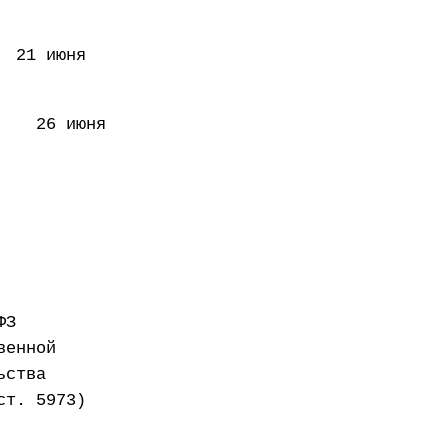
 июня
6 июня
ФЗ
венной
ьства
ст. 5973)