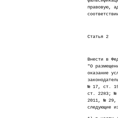
фальсификац
правовую, а
соответстви
Статья 2
Внести в Фе
"О размещен
оказание ус
законодател
№ 17, ст. 1
ст. 2283; №
2011, № 29,
следующие и