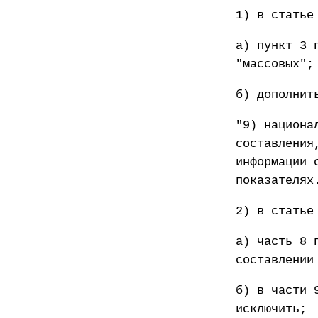
1) в статье
а) пункт 3 
"массовых";
б) дополнит
"9) национа
составления
информации 
показателях
2) в статье
а) часть 8 
составлении
б) в части 
исключить;