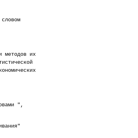
 словом
и методов их
тистической
кономических
овами ",
ивания"