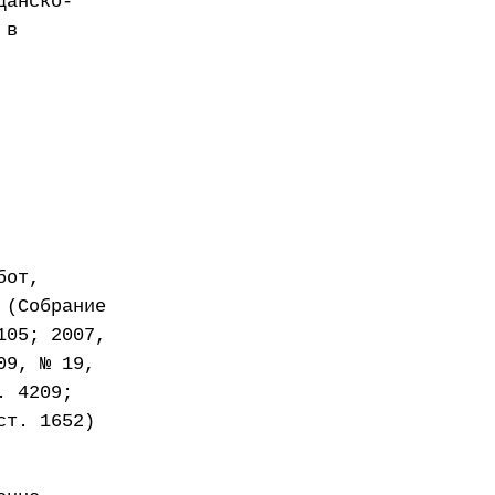
данско-
 в
бот,
 (Собрание
105; 2007,
09, № 19,
. 4209;
ст. 1652)