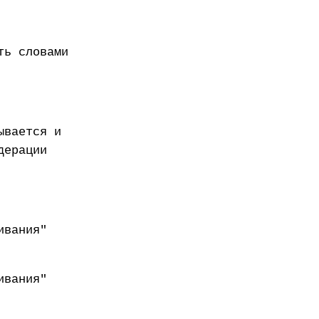
ть словами
ывается и
дерации
ивания"
ивания"