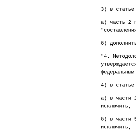
3) в статье
а) часть 2 
"составлени
б) дополнит
"4. Методол
утверждаетс
федеральным
4) в статье
а) в части 
исключить;
б) в части 
исключить;