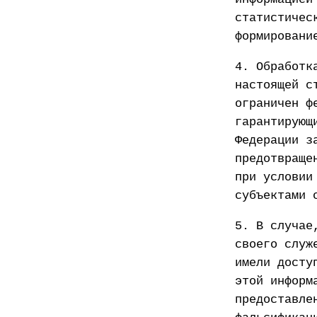
статистичес
формировани
4. Обработк
настоящей с
ограничен ф
гарантирующ
Федерации з
предотвраще
при условии
субъектами 
5. В случае
своего служ
имели досту
этой информ
предоставле