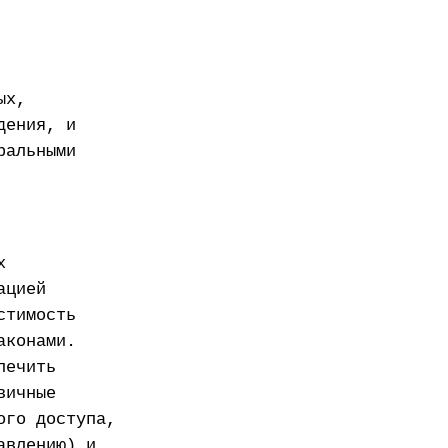
ых,
дения, и
ральными
х
ацией
стимость
аконами.
печить
вичные
ого доступа,
авлению) и