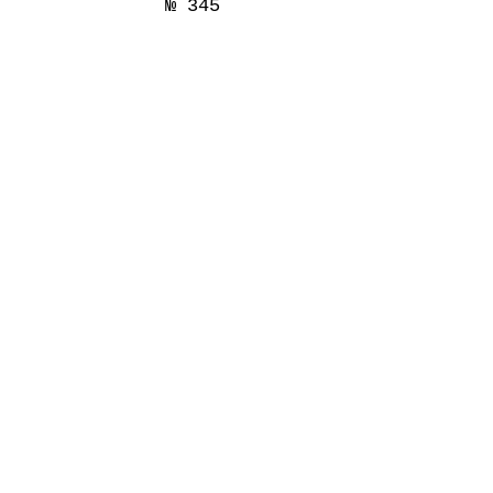
№ 345