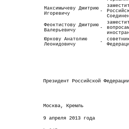
замести
Максимычеву Дмитрию
-
Российс
Игоревичу
Соедине
замести
Феоктистову Дмитрию
-
вопроса
Валерьевичу
иностра
Юркову Анатолию
советни
-
Леонидовичу
Федерац
Президент Россий
Москва, Кремль
9 апреля 2013 года