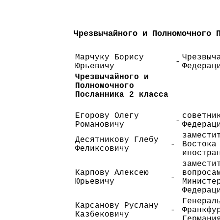
Чрезвычайного и Полномочного 
Марчуку Борису
Чрезвыч
-
Юрьевичу
Федерац
Чрезвычайного и
Полномочного
Посланника 2 класса
Егорову Олегу
советни
-
Романовичу
Федерац
замести
Десятникову Глебу
-
Востока
Феликсовичу
иностра
замести
Карпову Алексею
вопроса
-
Юрьевичу
Министе
Федерац
Генерал
Карсанову Руслану
-
Франкфу
Казбековичу
Германи