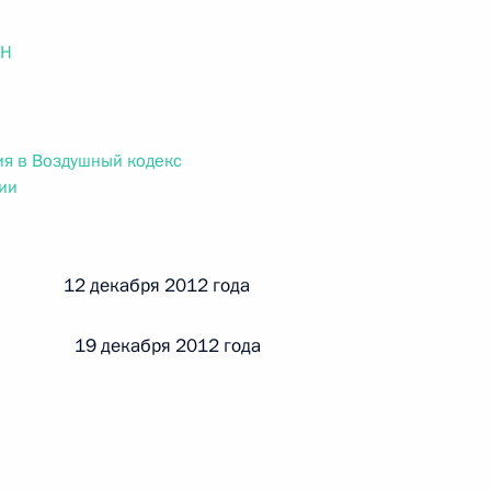
ального закона «О персональных данных» и отдельные
ации
ОН
я в Воздушный кодекс
 г. № 256-ФЗ
ии
кон «О присяжных заседателях федеральных судов общей
й 12 декабря 2012 года
 19 декабря 2012 года
 г. № 263-ФЗ
ального закона «О государственной регистрации