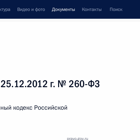
ктура
Видео и фото
Документы
Контакты
Поиск
 документов
Справка
Конституция России
 25.12.2012 г. № 260-ФЗ
шный кодекс Российской
дата принятия
pravo.gov.ru