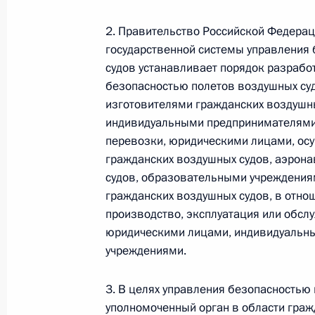
26 июля 2026 года
2. Правительство Российской Федерац
государственной системы управления
судов устанавливает порядок разрабо
Федеральный закон от 26.07.2026
безопасностью полетов воздушных су
изготовителями гражданских воздушн
О внесении изменения в статью 2 Федера
индивидуальными предпринимателям
и добровольчестве (волонтерстве)»
перевозки, юридическими лицами, ос
26 июля 2026 года
гражданских воздушных судов, аэрон
судов, образовательными учреждения
гражданских воздушных судов, в отно
Федеральный закон от 26.07.2026
производство, эксплуатация или обсл
юридическими лицами, индивидуальн
О внесении изменений в Уголовный кодек
учреждениями.
процессуального кодекса Российской Фе
26 июля 2026 года
3. В целях управления безопасностью
уполномоченный орган в области граж