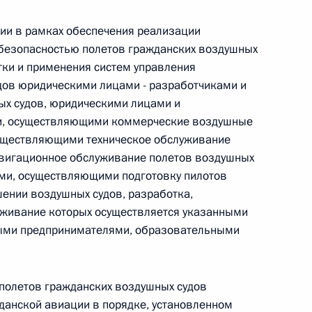
ии в рамках обеспечения реализации
 безопасностью полетов гражданских воздушных
тки и применения систем управления
 г. № 267-ФЗ
дов юридическими лицами - разработчиками и
ых судов, юридическими лицами и
льного закона «О благотворительной деятельности
и, осуществляющими коммерческие воздушные
уществляющими техническое обслуживание
авигационное обслуживание полетов воздушных
ми, осуществляющими подготовку пилотов
шении воздушных судов, разработка,
 г. № 251-ФЗ
уживание которых осуществляется указанными
ыми предпринимателями, образовательными
с Российской Федерации и статьи 31 и 151 Уголовно-
дерации
 полетов гражданских воздушных судов
данской авиации в порядке, установленном