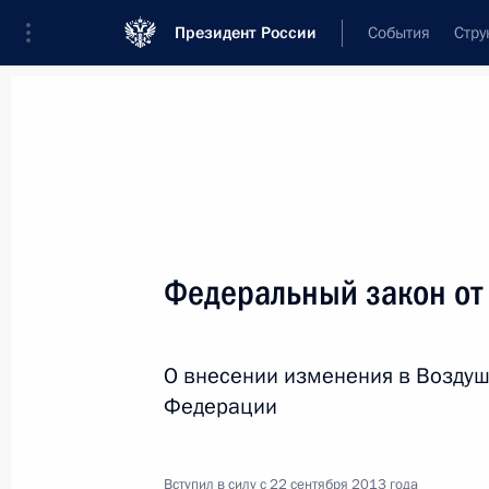
Президент России
События
Стру
Новости
Поручения Президента
Банк
Название документа или его номер
Федеральный закон от
Текст в документе
О внесении изменения в Возду
Вид документа
Федерации
Все
Дата вступления в силу...
или 
Вступил в силу с 22 сентября 2013 года