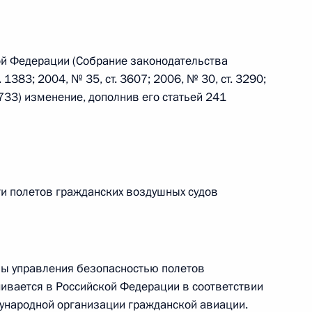
 г. № 242-ФЗ
ой Федерации (Собрание законодательства
части первой и статью 227–1 части второй Налогового
1383; 2004, № 35, ст. 3607; 2006, № 30, ст. 3290;
 6733) изменение, дополнив его статьей 241
 г. № 246-ФЗ
ти полетов гражданских воздушных судов
 Российской Федерации
мы управления безопасностью полетов
 г. № 268-ФЗ
ивается в Российской Федерации в соответствии
народной организации гражданской авиации.
кон «О пробации в Российской Федерации»