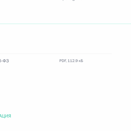
Найти документ
o.gov.ru
0-ФЗ
PDF, 112.9 кБ
 г. № 259-ФЗ
льного закона «О статусе военнослужащих» и статью 86
 Российской Федерации»
АЦИЯ
 г. № 265-ФЗ