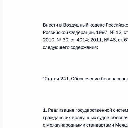
Федеральный закон от 26.07.2026
Внести в Воздушный кодекс Российск
О внесении изменений в статьи 85 и 102 
Российской Федерации, 1997, № 12, ст. 
кодекса Российской Федерации
2010, № 30, ст. 4014; 2011, № 48, ст.
26 июля 2026 года
следующего содержания:
Федеральный закон от 26.07.2026
"Статья 241. Обеспечение безопаснос
О внесении изменений в Трудовой кодекс
26 июля 2026 года
1. Реализация государственной систе
Федеральный закон от 26.07.2026
гражданских воздушных судов обеспеч
с международными стандартами Между
О внесении изменений в Федеральный за