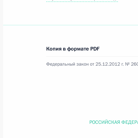
Официальный портал правовой информации
prav
Копия в формате PDF
26 июля 2026 года
Федеральный закон от 25.12.2012 г. № 26
Федеральный закон от 26.07.2026
О внесении изменений в статью 11 Федера
Федерального закона «Об образовании в
26 июля 2026 года
РОССИЙСКАЯ ФЕДЕР
Федеральный закон от 26.07.2026