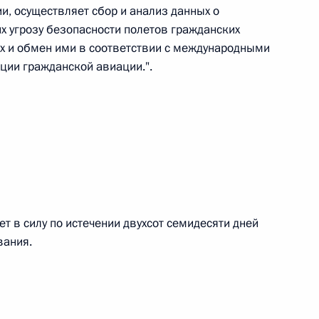
, осуществляет сбор и анализ данных о
 г. № 264-ФЗ
х угрозу безопасности полетов гражданских
ых и обмен ими в соответствии с международными
ерального закона «Об актах гражданского состояния»
сти 13 статьи 3 Федерального закона «О внесении
ции гражданской авиации.".
х гражданского состояния“
 г. № 270-ФЗ
ального закона «Об автономных учреждениях»
 в силу по истечении двухсот семидесяти дней
вания.
 г. № 244-ФЗ
ельством Российской Федерации и Кабинетом