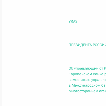
О внесении изменений в статью 12 Федер
законодательные акты Российской Федер
26 июля 2026 года
УКАЗ
Федеральный закон от 26.07.2026
О внесении изменений в Федеральный за
ПРЕЗИДЕНТА РОССИ
юрисдикции в Российской Федерации»
26 июля 2026 года
Об управляющем от 
Европейском банке р
Федеральный закон от 26.07.2026
заместителе управл
в Международном бан
О внесении изменений в статью 12 Федер
Многостороннем аген
недвижимости»
26 июля 2026 года