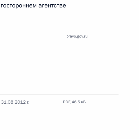
Найти документ
огостороннем агентстве
o.gov.ru
pravo.gov.ru
 г. № 259-ФЗ
льного закона «О статусе военнослужащих» и статью 86
 Российской Федерации»
31.08.2012 г.
PDF, 46.5 кБ
 г. № 265-ФЗ