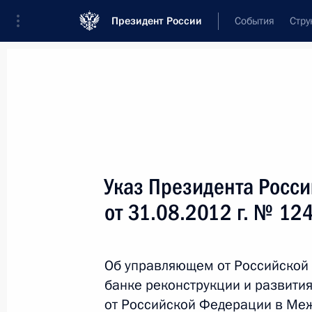
Президент России
События
Стру
Новости
Поручения Президента
Банк
Название документа или его номер
Указ Президента Росс
Текст в документе
от 31.08.2012 г. № 12
Вид документа
Об управляющем от Российской
Все
банке реконструкции и развити
Дата вступления в силу...
или 
от Российской Федерации в Ме