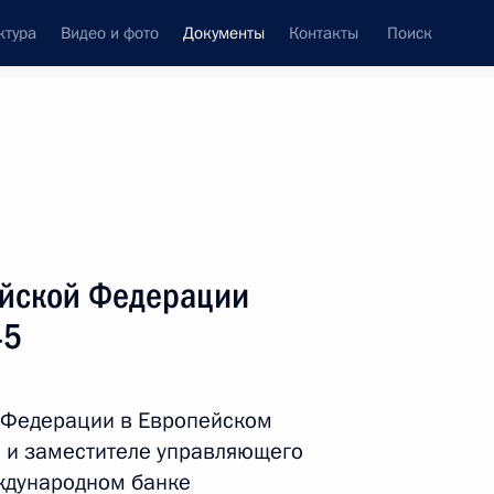
ктура
Видео и фото
Документы
Контакты
Поиск
 документов
Справка
Конституция России
ийской Федерации
45
 Федерации в Европейском
я и заместителе управляющего
дата принятия
ждународном банке