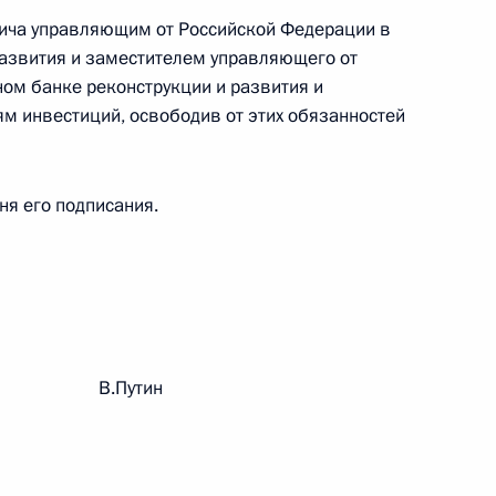
вича управляющим от Российской Федерации в
азвития и заместителем управляющего от
 г. № 242-ФЗ
ом банке реконструкции и развития и
части первой и статью 227–1 части второй Налогового
ям инвестиций, освободив от этих обязанностей
дня его подписания.
 г. № 246-ФЗ
 Российской Федерации
рации В.Путин
 г. № 268-ФЗ
кон «О пробации в Российской Федерации»