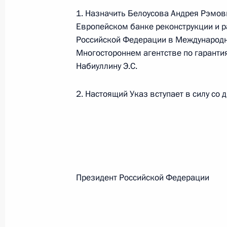
1. Назначить Белоусова Андрея Рэмо
Европейском банке реконструкции и р
Федеральный закон от 26.07.2026
Российской Федерации в Международн
О внесении изменений в статьи 85 и 102 
Многостороннем агентстве по гаранти
кодекса Российской Федерации
Набиуллину Э.С.
26 июля 2026 года
2. Настоящий Указ вступает в силу со 
Федеральный закон от 26.07.2026
О внесении изменений в Трудовой кодекс
26 июля 2026 года
Президент Российской Феде
Федеральный закон от 26.07.2026
О внесении изменений в Федеральный за