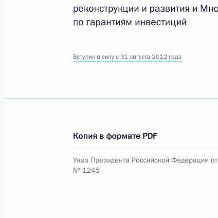
реконструкции и развития и Мн
по гарантиям инвестиций
Официальный портал правовой информации
prav
Вступил в силу с 31 августа 2012 года
26 июля 2026 года
Федеральный закон от 26.07.2026
О внесении изменений в статью 11 Федера
Копия в формате PDF
Федерального закона «Об образовании в
Указ Президента Российской Федерации от 
26 июля 2026 года
№ 1245
Федеральный закон от 26.07.2026