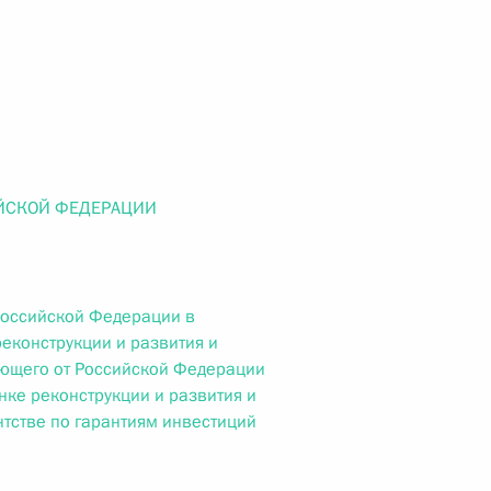
ального закона «О персональных данных» и отдельные
ации
 г. № 256-ФЗ
кон «О присяжных заседателях федеральных судов общей
ЙСКОЙ ФЕДЕРАЦИИ
Российской Федерации в
еконструкции и развития и
 г. № 263-ФЗ
яющего от Российской Федерации
ке реконструкции и развития и
ального закона «О государственной регистрации
тстве по гарантиям инвестиций