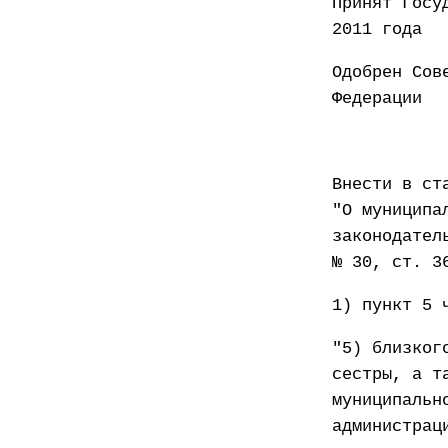
Принят
2011 года
Одобрен Сов
Федер
Внести в ст
"О муниципа
законодател
№ 30, ст. 3
1) пункт 5 
"5) близког
сестры, а т
муниципальн
администрац