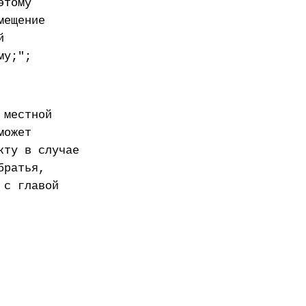
этому
мещение
й
му;";
 местной
может
кту в случае
братья,
 с главой