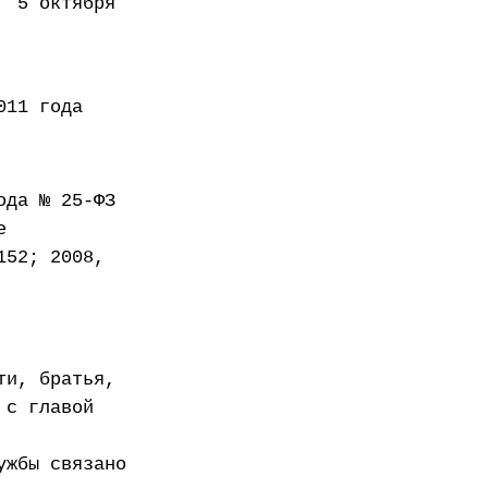
октября
года
ода № 25-ФЗ
е
152; 2008,
ти, братья,
 с главой
ужбы связано