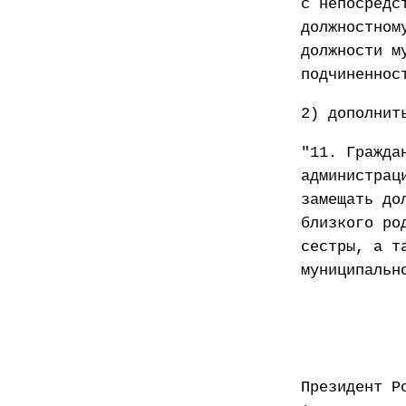
с непосредс
должностном
должности м
подчиненнос
2) дополнит
"11. Гражда
администрац
замещать до
близкого ро
сестры, а т
муниципальн
Президент Р