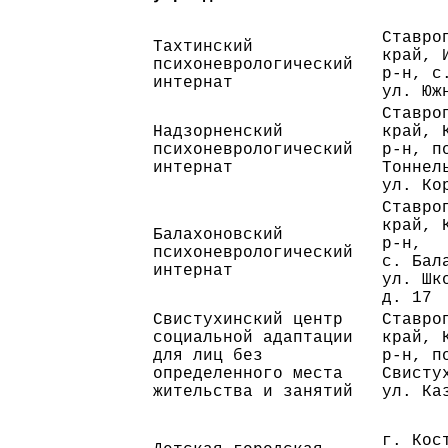
Ставро
Тахтинский
край, 
психоневрологический
р-н, с
интернат
ул. Юж
Ставро
Надзорненский
край, 
психоневрологический
р-н, п
интернат
Тоннел
ул. Ко
Ставро
край, 
Балахоновский
р-н,
психоневрологический
с. Бал
интернат
ул. Шк
д. 17
Свистухинский центр
Ставро
социальной адаптации
край, 
для лиц без
р-н, п
определенного места
Свисту
жительства и занятий
ул. Ка
г. Кос