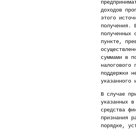
предпринима
доходов про
этого источ
получения. 
полученных 
пункте, пре
осуществлен
суммами в п
налогового 
поддержки н
указанного 
В случае пр
указанных в
средства фи
признания р
порядке, ус