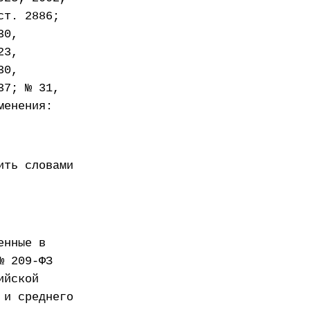
ст. 2886;
30,
23,
30,
37; № 31,
менения:
ить словами
енные в
№ 209-ФЗ
ийской
 и среднего