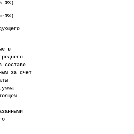
5-ФЗ)
5-ФЗ)
дующего
ые в
среднего
в составе
ным за счет
аты
сумма
тоящем
азанными
го