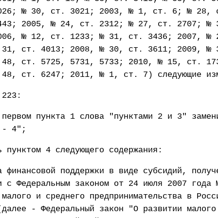
026; № 30, ст. 3021; 2003, № 1, ст. 6; № 28, 
443; 2005, № 24, ст. 2312; № 27, ст. 2707; № 
006, № 12, ст. 1233; № 31, ст. 3436; 2007, № 
 31, ст. 4013; 2008, № 30, ст. 3611; 2009, № 
 48, ст. 5725, 5731, 5733; 2010, № 15, ст. 17
 48, ст. 6247; 2011, № 1, ст. 7) следующие из
 223:
 первом пункта 1 слова "пунктами 2 и 3" замен
 - 4";
ь пунктом 4 следующего содержания:
а финансовой поддержки в виде субсидий, получ
и с Федеральным законом от 24 июля 2007 года 
 малого и среднего предпринимательства в Росс
(далее - Федеральный закон "О развитии малого