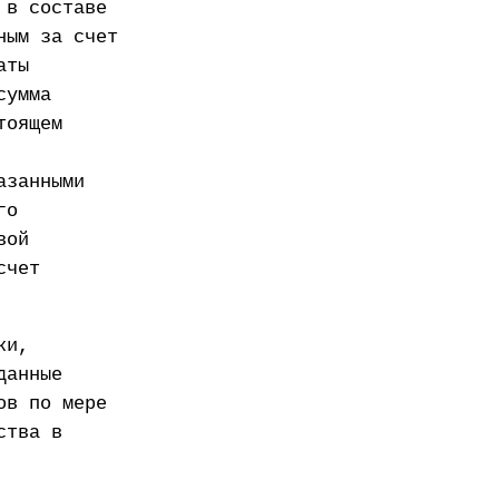
 в составе
ным за счет
аты
сумма
тоящем
азанными
го
вой
счет
ки,
данные
ов по мере
ства в