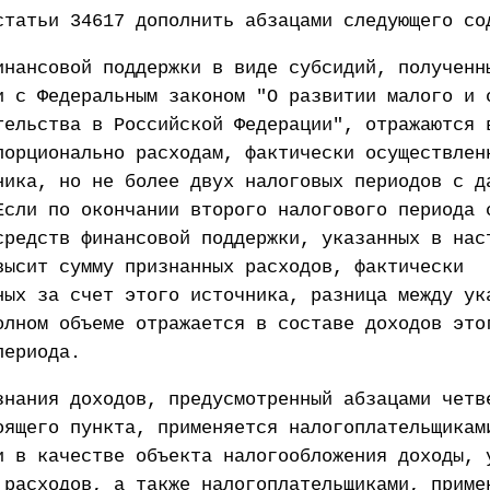
статьи 34617 дополнить абзацами следующего со
инансовой поддержки в виде субсидий, полученн
и с Федеральным законом "О развитии малого и 
тельства в Российской Федерации", отражаются 
порционально расходам, фактически осуществлен
ника, но не более двух налоговых периодов с д
Если по окончании второго налогового периода 
средств финансовой поддержки, указанных в нас
высит сумму признанных расходов, фактически
ных за счет этого источника, разница между ук
олном объеме отражается в составе доходов это
периода.
знания доходов, предусмотренный абзацами четв
оящего пункта, применяется налогоплательщикам
и в качестве объекта налогообложения доходы, 
 расходов, а также налогоплательщиками, приме