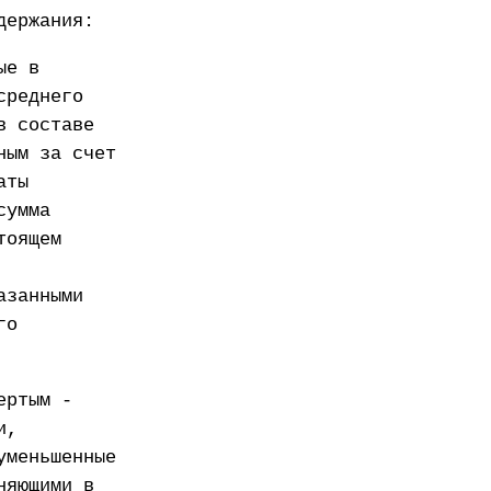
держания:
ые в
среднего
в составе
ным за счет
аты
сумма
тоящем
азанными
го
ертым -
и,
уменьшенные
няющими в