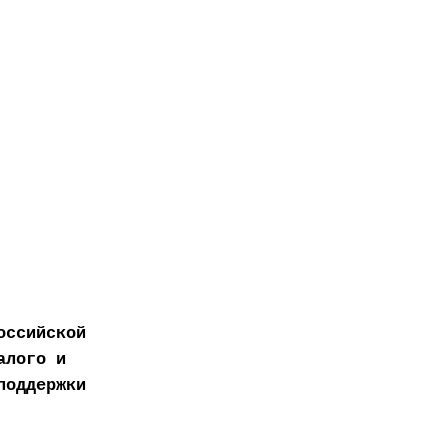
оссийской
алого и
поддержки