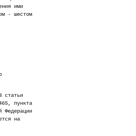
ения ими
ом - шестом
о
3 статьи
465, пункта
й Федерации
ется на