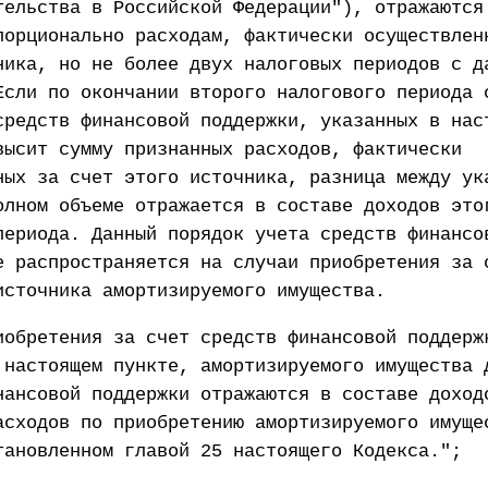
тельства в Российской Федерации"), отражаются
порционально расходам, фактически осуществлен
ника, но не более двух налоговых периодов с д
Если по окончании второго налогового периода 
средств финансовой поддержки, указанных в нас
высит сумму признанных расходов, фактически
ных за счет этого источника, разница между ук
олном объеме отражается в составе доходов это
периода. Данный порядок учета средств финансо
е распространяется на случаи приобретения за 
источника амортизируемого имущества.
иобретения за счет средств финансовой поддерж
 настоящем пункте, амортизируемого имущества 
нансовой поддержки отражаются в составе доход
асходов по приобретению амортизируемого имуще
тановленном главой 25 настоящего Кодекса.";