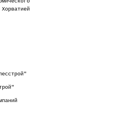
омического
 Хорватией
лесстрой"
трой"
мпаний