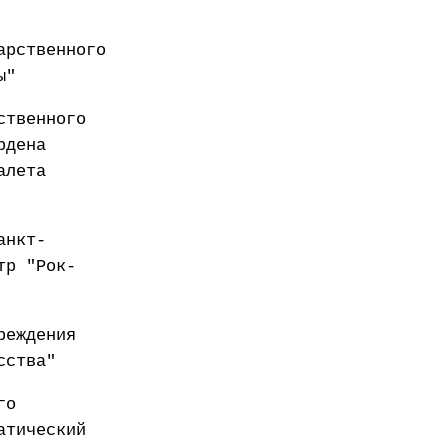
арственного
ы"
ственного
рдена
алета
анкт-
тр "Рок-
реждения
сства"
го
атический