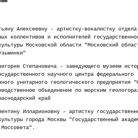
ЖБЫ
тьяну Алексеевну - артистку-вокалистку отдела
ных коллективов и исполнителей государственно
культуры Московской области "Московский облас
узьминки"
ригория Степановича - заведующего музеем исто
осударственного научного центра федерального
нного унитарного геологического предприятия "
зводственное объединение по морским геологора
раснодарский край
лентину Илларионовну - артистку государственн
культуры города Москвы "Государственный акаде
 Моссовета".