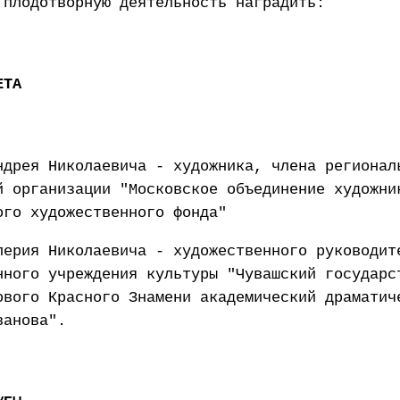
 плодотворную деятельность наградить:
ЕТА
ндрея Николаевича - художника, члена регионал
й организации "Московское объединение художни
ого художественного фонда"
лерия Николаевича - художественного руководит
нного учреждения культуры "Чувашский государс
ового Красного Знамени академический драматич
ванова".