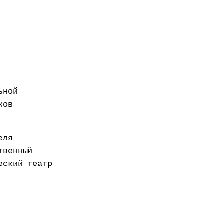
ьной
ков
еля
твенный
еский театр