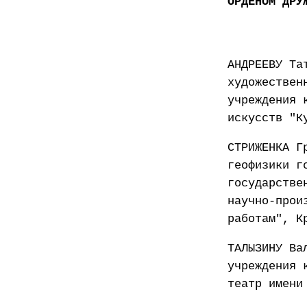
ОРДЕНОМ ДРУ
АНДРЕЕВУ Та
художествен
учреждения 
искусств "К
СТРИЖЕНКА Г
геофизики г
государстве
научно-прои
работам", К
ТАЛЫЗИНУ Ва
учреждения 
театр имени