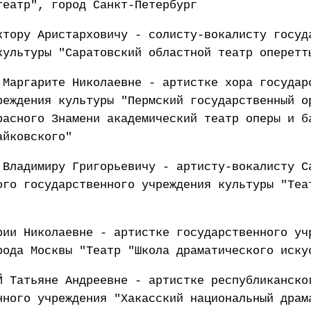
театр", город Санкт-Петербург
ктору Аристарховичу - солисту-вокалисту госуд
культуры "Саратовский областной театр оперетт
 Маргарите Николаевне - артистке хора государ
реждения культуры "Пермский государственный о
расного Знамени академический театр оперы и б
айковского"
 Владимиру Григорьевичу - артисту-вокалисту С
ого государственного учреждения культуры "Теа
рии Николаевне - артистке государственного уч
рода Москвы "Театр "Школа драматического иску
Й Татьяне Андреевне - артистке республиканско
нного учреждения "Хакасский национальный драм