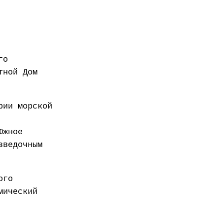
го
тной Дом
рии морской
Южное
зведочным
ого
мический