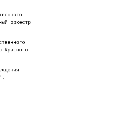
твенного
ный оркестр
ственного
о Красного
еждения
".