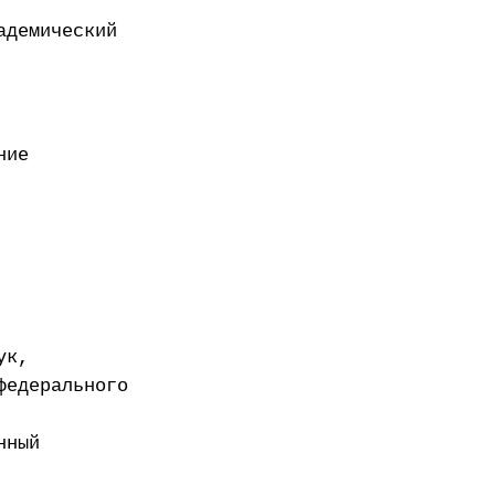
адемический
ние
ук,
федерального
нный