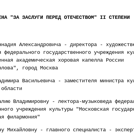
ЕНА "ЗА ЗАСЛУГИ ПЕРЕД ОТЕЧЕСТВОМ" II СТЕПЕНИ
ннадия Александровича - директора - художеств
я федерального государственного учреждения ку
енная академическая хоровая капелла России
рлова", город Москва
адимира Васильевича - заместителя министра ку
 области
алию Владимировну - лектора-музыковеда федера
нного учреждения культуры "Московская государ
ая филармония"
ну Михайловну - главного специалиста - экспер