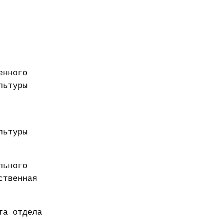
енного
льтуры
льтуры
льного
ственная
та отдела