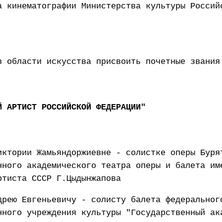
а кинематографии Министерства культуры Россий
в области искусства присвоить почетные звания
Й АРТИСТ РОССИЙСКОЙ ФЕДЕРАЦИИ"
иктории Жамьяндоржиевне - солистке оперы Буря
нного академического театра оперы и балета им
ртиста СССР Г.Цыдынжапова
дрею Евгеньевичу - солисту балета федеральног
нного учреждения культуры "Государственный ак