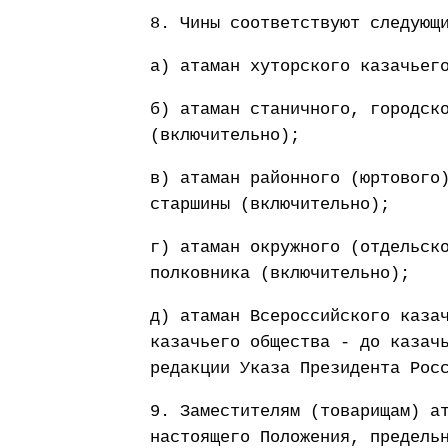
8. Чины соответствуют следующ
а) атаман хуторского казачьег
б) атаман станичного, городск
(включительно);
в) атаман районного (юртового
старшины (включительно);
г) атаман окружного (отдельск
полковника (включительно);
д) атаман Всероссийского каза
казачьего общества - до казач
редакции Указа Президента Рос
9. Заместителям (товарищам) а
настоящего Положения, предель