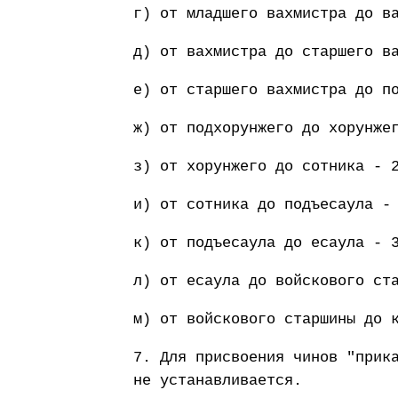
г) от младшего вахмистра до в
д) от вахмистра до старшего в
е) от старшего вахмистра до п
ж) от подхорунжего до хорунже
з) от хорунжего до сотника - 
и) от сотника до подъесаула -
к) от подъесаула до есаула - 
л) от есаула до войскового ст
м) от войскового старшины до 
7. Для присвоения чинов "прик
не устанавливается.