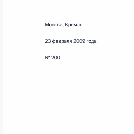
Федеральный закон от 26.07.2026
Москва, Кремль
О внесении изменений в статьи 85 и 102 
кодекса Российской Федерации
23 февраля 2009 года
26 июля 2026 года
№ 200
Федеральный закон от 26.07.2026
О внесении изменений в Трудовой кодекс
26 июля 2026 года
Федеральный закон от 26.07.2026
О внесении изменений в Федеральный за