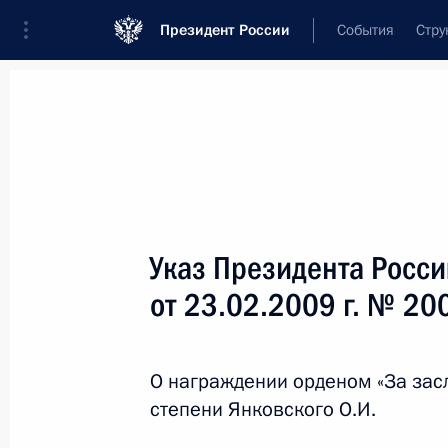
Президент России
События
Стру
Новости
Поручения Президента
Банк
Название документа или его номер
Указ Президента Росс
Текст в документе
от 23.02.2009 г. № 20
Вид документа
О награждении орденом «За засл
Все
степени Янковского О.И.
Дата вступления в силу...
или 