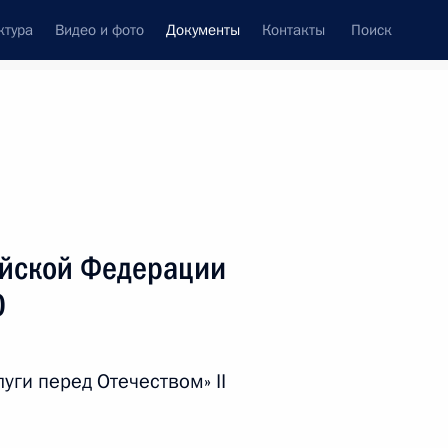
ктура
Видео и фото
Документы
Контакты
Поиск
 документов
Справка
Конституция России
ийской Федерации
0
уги перед Отечеством» II
дата принятия