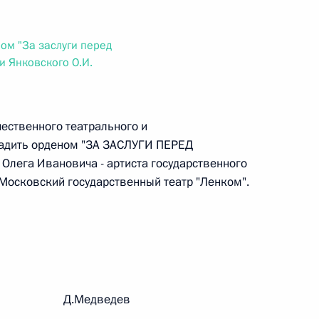
ального закона «О персональных данных» и отдельные
ации
ом "За заслуги перед
ни Янковского О.И.
 г. № 256-ФЗ
ественного театрального и
кон «О присяжных заседателях федеральных судов общей
радить орденом "ЗА ЗАСЛУГИ ПЕРЕД
лега Ивановича - артиста государственного
Московский государственный театр "Ленком".
 г. № 263-ФЗ
ального закона «О государственной регистрации
рации Д.Медведев