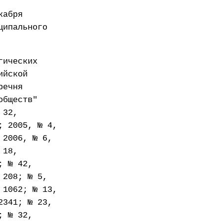
кабря
ципального
гических
ийской
речня
обществ"
 32,
; 2005, № 4,
 2006, № 6,
 18,
; № 42,
 208; № 5,
 1062; № 13,
2341; № 23,
; № 32,