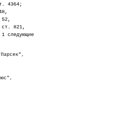
т. 4364;
48,
 52,
 ст. 821,
 1 следующие
"Парсек",
люс",