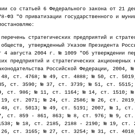
вии со статьей 6 Федерального закона от 21 де
78-ФЗ "О приватизации государственного и муни
постановляю:
 перечень стратегических предприятий и страте
 обществ, утвержденный Указом Президента Росс
т 4 августа 2004 г. № 1009 "Об утверждении пе
ких предприятий и стратегических акционерных 
аконодательства Российской Федерации, 2004, №
 48, ст. 4768; № 49, ст. 4888; № 50, ст. 5019
35, ст. 3590; № 37, ст. 3739; № 51, ст. 5515;
9, ст. 986; № 11, ст. 1164; № 14, ст. 1510; №
 19, ст. 2071; № 24, ст. 2586; № 26, ст. 2819
 48, ст. 5013; № 49, ст. 5191; 2007, № 1, ст.
7, ст. 859 - 861, 863; № 8, ст. 976; № 9, ст.
1538; № 18, ст. 2185, 2188 - 2190; № 19, ст. 
 26, ст. 3165; № 27, ст. 3254; № 31, ст. 4018