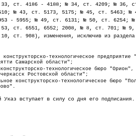
 33, ст. 4186 - 4188; № 34, ст. 4209; № 36, с
510; № 43, ст. 5173, 5175; № 45, ст. 5463; № 
953 - 5955; № 49, ст. 6131; № 50, ст. 6254; №
 53, ст. 6551, 6552; 2008, № 8, ст. 701; № 9,
 10, ст. 908), изменения, исключив из раздела
е конструкторско-технологическое предприятие 
ьятти Самарской области";
 конструкторско-технологическое бюро "Орион",
очеркасск Ростовской области";
льное конструкторско-технологическое бюро "По
ново".
й Указ вступает в силу со дня его подписания.