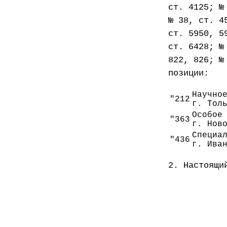
ст. 4125; №
№ 38, ст. 4
ст. 5950, 5
ст. 6428; №
822, 826; №
позиции:
Научно
"212
г. Тол
Особое
"363
г. Нов
Специа
"436
г. Ива
2. Настоящи