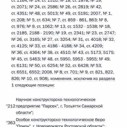
ст. 1164; № 14, ст. 1510; № 18, ст. 1978; № 19,
ст. 2071; № 24, ст. 2586; № 26, ст. 2819; № 42,
ст. 4351; № 48, ст. 5013; № 49, ст. 5191; 2007, № 1,
ст. 208; № 5, ст. 634; № 7, ст. 859 - 861, 863; № 8,
ст. 976; № 9, ст. 1062; № 13, ст. 1532 - 1538; № 18,
ст. 2185, 2188 - 2190; № 19, ст. 2341; № 23, ст. 2747;
№ 26, ст. 3165; № 27, ст. 3254; № 31, ст. 4018; № 32,
ст. 4125; № 33, ст. 4186 - 4188; № 34, ст. 4209;
№ 36, ст. 4364; № 38, ст. 4510; № 43, ст. 5173, 5175;
№ 45, ст. 5463; № 48, ст. 5950, 5953 - 5955; № 49,
ст. 6131; № 50, ст. 6254; № 52, ст. 6428; № 53,
ст. 6551, 6552; 2008, № 8, ст. 701; № 9, ст. 821, 822,
826; № 10, ст. 908), изменения, исключив из раздела
1 следующие позиции:
Научное конструкторско-технологическое
"212
предприятие "Парсек", г. Тольятти Самарской
области";
Особое конструкторско-технологическое бюро
"363
"Орион", г. Новочеркасск Ростовской области";