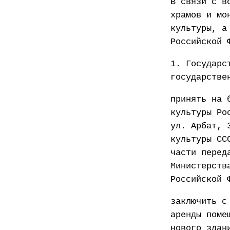
В связи с в
храмов и мо
культуры, а
Российской 
1. Государс
государстве
принять на 
культуры Ро
ул. Арбат, 
культуры СС
части перед
Министерств
Российской 
заключить с
аренды поме
нового здан