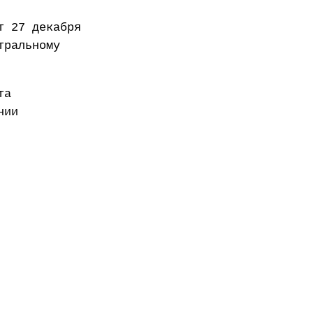
т 27 декабря
тральному
та
нии