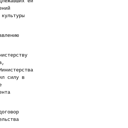
длежавших ей
ений
 культуры
авлению
нистерству
а,
Министерства
ил силу в
е
ента
договор
ельства