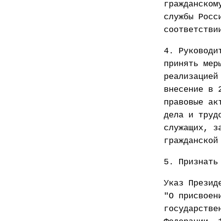
гражданском
службы Росс
соответстви
4. Руководи
принять мер
реализацией
внесение в 
правовые ак
дела и труд
служащих, з
гражданской
5. Признать
Указ Презид
"О присвоен
государстве