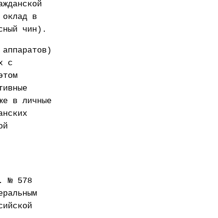
ажданской
 оклад в
сный чин).
 аппаратов)
х с
этом
тивные
же в личные
анских
ой
. № 578
еральным
сийской