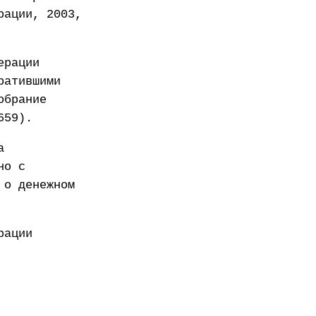
рации, 2003,
ерации
ратившими
обрание
659).
а
но с
 о денежном
рации