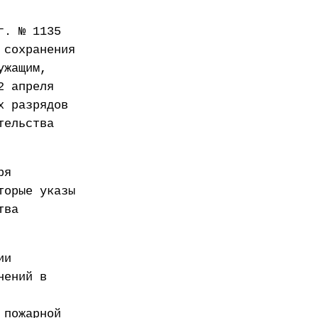
г. № 1135
 сохранения
ужащим,
2 апреля
х разрядов
тельства
ря
торые указы
тва
ии
нений в
 пожарной