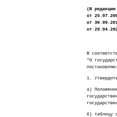
(В редакции
от 25.07.20
от 30.09.20
от 29.04.20
В соответст
"О государс
постановляю
1. Утвердит
а) Положени
государстве
государстве
б) таблицу 