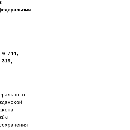
в
федеральным
 № 744,
 319,
ерального
жданской
акона
жбы
сохранения