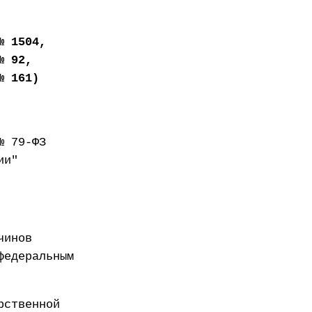
№ 1504,
№ 92,
№ 161)
№ 79-ФЗ
ии"
чинов
федеральным
рственной