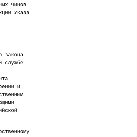
ных чинов
кции Указа
о закона
й службе
нта
оении и
ственным
ющими
ийской
рственному