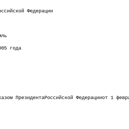
ент Российской Федерации 
мль
005 года
казом ПрезидентаРоссийской Федерацииот 1 февр