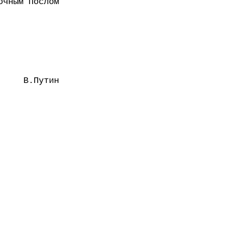
очным Послом
В.Путин