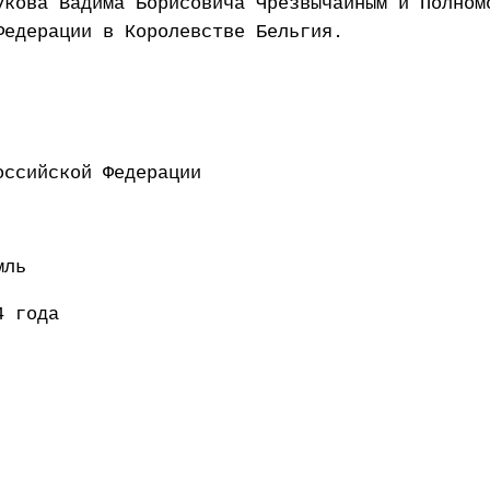
укова Вадима Борисовича Чрезвычайным и Полном
Федерации в Королевстве Бельгия.
ент Российской Федерации 
мль
4 года