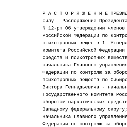
Р А С П О Р Я Ж Е Н И Е ПРЕЗИ
силу - Распоряжение Президент
N 12-рп Об утверждении членов
Российской Федерации по контр
психотропных веществ 1. Утвер
комитета Российской Федерации
средств и психотропных вещест
начальника Главного управлени
Федерации по контролю за обор
психотропных веществ по Сибир
Виктора Геннадьевича - началь
Государственного комитета Рос
оборотом наркотических средст
Западному федеральному округу
начальника Главного управлени
Федерации по контролю за обор