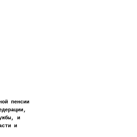
ной пенсии
едерации,
ужбы, и
асти и