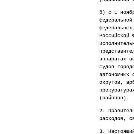
б) с 1 нояб
федеральной
федеральных
Российской 
исполнитель
представите
аппаратах в
судов город
автономных 
округов, ар
прокуратура
(районов).
2. Правител
расходов, с
3. Настоящи