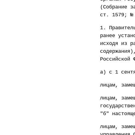
(Собрание з
ст. 1579; №
1. Правител
ранее устан
исходя из р
содержания)
Российской 
а) с 1 сент
лицам, заме
лицам, заме
государстве
"б" настоящ
лицам, заме
управления 