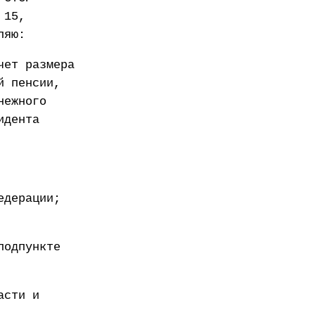
 15,
ляю:
чет размера
й пенсии,
нежного
идента
едерации;
подпункте
асти и