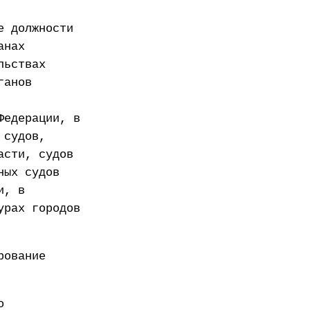
е должности
анах
льствах
ганов
Федерации, в
 судов,
асти, судов
ных судов
и, в
урах городов
рование
о