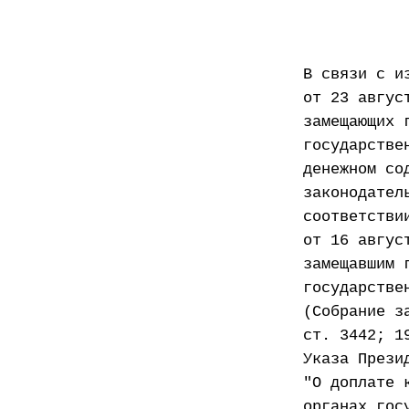
В связи с и
от 23 авгус
замещающих 
государстве
денежном со
законодател
соответстви
от 16 авгус
замещавшим 
государстве
(Собрание з
ст. 3442; 1
Указа Прези
"О доплате 
органах гос