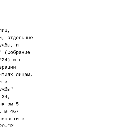
лиц,
и, отдельные
ужбы, и
" (Собрание
224) и в
ерации
нтиях лицам,
и и
ужбы"
 34,
нктом 5
. № 467
лжности в
РСФСР"