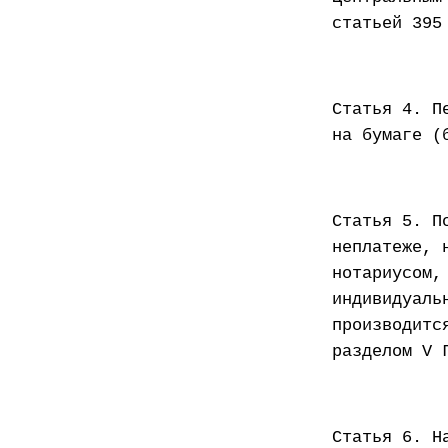
статьей 395
Статья 4. П
на бумаге (
Статья 5. П
неплатеже, 
нотариусом,
индивидуаль
производитс
разделом V 
Статья 6. Н