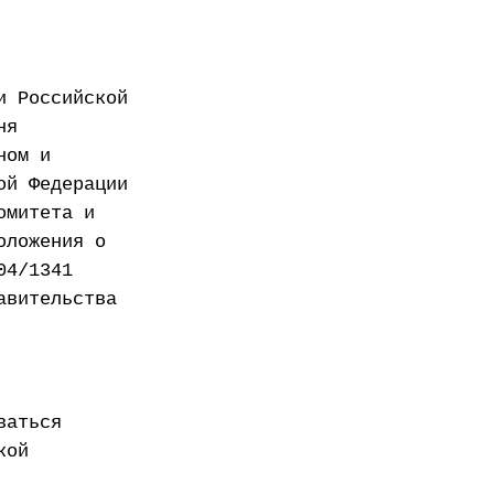
и Российской
ня
ном и
ой Федерации
омитета и
оложения о
04/1341
авительства
ваться
кой