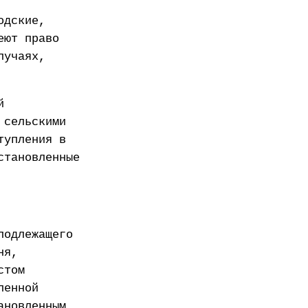
одские,
еют право
лучаях,
й
 сельскими
тупления в
становленные
подлежащего
ня,
стом
ленной
ановленным