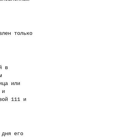
влен только
й в
м
ица или
 и
вой 111 и
 дня его