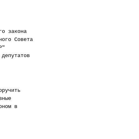
го закона
ного Совета
Р"
 депутатов
оручить
вные
оном в