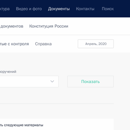
ктура
Видео и фото
Документы
Контакты
Поиск
 документов
Конституция России
тые с контроля
Справка
апрель, 2020
поручений
Показать
ть следующие материалы