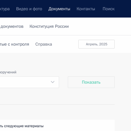
ктура
Видео и фото
Документы
Контакты
Поиск
 документов
Конституция России
тые с контроля
Справка
апрель, 2025
поручений
Показать
ть следующие материалы