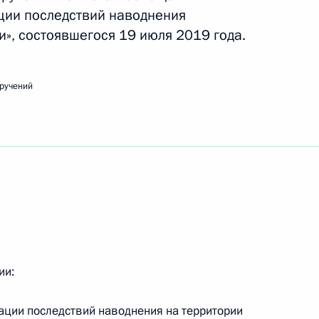
ации последствий наводнения
и», состоявшегося 19 июля 2019 года.
очей поездки в Иркутскую область 2 сентября
ручений
м проверки исполнения законодательства
 экологическому оздоровлению
ии:
дации последствий наводнения на территории