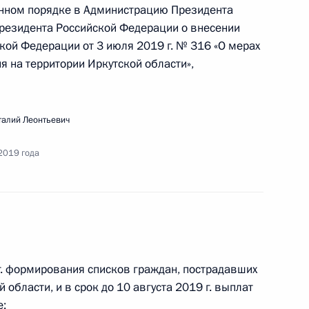
м осмотра археологических раскопок в Большом
енном порядке в Администрацию Президента
резидента Российской Федерации о внесении
кой Федерации от 3 июля 2019 г. № 316 «О мерах
 на территории Иркутской области»,
к
талий Леонтьевич
вещания по вопросам модернизации первичного
2019 года
 г. формирования списков граждан, пострадавших
речи с руководителями угледобывающих
 области, и в срок до 10 августа 2019 г. выплат
е;