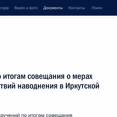
ктура
Видео и фото
Документы
Контакты
Поиск
 документов
Конституция России
тые с контроля
Справка
сентябрь, 2019
поручений
Показать
 итогам совещания о мерах
твий наводнения в Иркутской
ть следующие материалы
оручений по итогам совещания