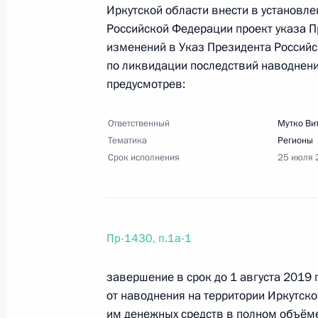
Перечень поручений по результата
Иркутской области внести в установл
Кремлёвском сквере
Российской Федерации проект указа П
изменений в Указ Президента Российс
6 сентября 2019 года, 15:00
4 поручения
по ликвидации последствий наводнения
предусмотрев:
2 сентября 2019 года, понедельни
Ответственный
Мутко Ви
Перечень поручений по итогам со
Тематика
Регионы
Срок исполнения
звена здравоохранения
25 июля 
2 сентября 2019 года, 14:00
34 поручения
Пр-1430, п.1а-1
24 августа 2019 года, суббота
завершение в срок до 1 августа 2019
Перечень поручений по итогам вст
от наводнения на территории Иркутской
регионов
им денежных средств в полном объём