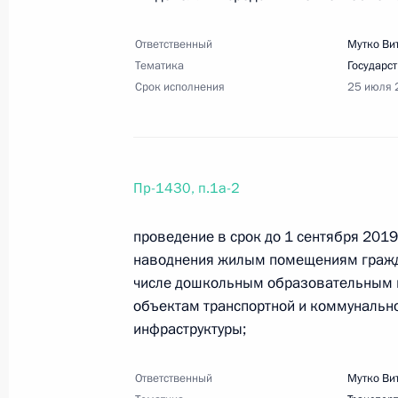
24 августа 2019 года, 10:00
14 поручений
Ответственный
Мутко Ви
Тематика
Государс
21 августа 2019 года, среда
Срок исполнения
25 июля 
Перечень поручений по итогам вст
федерального университета имени 
21 августа 2019 года, 12:00
6 поручений
Пр-1430, п.1а-2
проведение в срок до 1 сентября 2019 
наводнения жилым помещениям гражда
14 августа 2019 года, среда
числе дошкольным образовательным 
Перечень поручений по вопросу м
объектам транспортной и коммунально
базирования Левашово
инфраструктуры;
14 августа 2019 года, 17:30
11 поручений
Ответственный
Мутко Ви