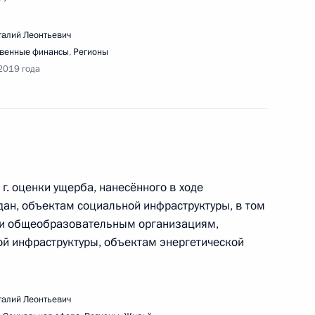
талий Леонтьевич
твенные финансы
,
Регионы
2019 года
речи со студентами и аспирантами Уральского
Б.Н.Ельцина
г. оценки ущерба, нанесённого в ходе
н, объектам социальной инфраструктуры, в том
и общеобразовательным организациям,
одернизации аэродрома совместного
й инфраструктуры, объектам энергетической
талий Леонтьевич