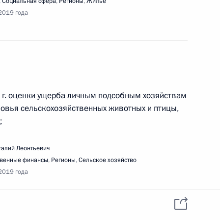
,
Социальная сфера
,
Регионы
,
Жильё
2019 года
ке лиц, проявивших выдающиеся способности
9 г. оценки ущерба личным подсобным хозяйствам
ловья сельскохозяйственных животных и птицы,
;
ещания с членами Правительства
талий Леонтьевич
твенные финансы
,
Регионы
,
Сельское хозяйство
2019 года
ещания о мерах по ликвидации последствий