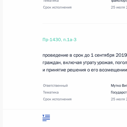
Тематика
Транспорт
Срок исполнения
25 июля 
29 июля 2019 года, понедельник
Перечень поручений по господдерж
и поступивших в магистратуру
Пр-1430, п.1а-3
29 июля 2019 года, 12:00
2 поручения
проведение в срок до 1 сентября 201
граждан, включая утрату урожая, пого
23 июля 2019 года, вторник
и принятие решения о его возмещении
Перечень поручений по итогам сов
Ответственный
Мутко Ви
23 июля 2019 года, 16:00
4 поручения
Тематика
Государс
Срок исполнения
25 июля 
Перечень поручений по итогам сов
наводнения в Иркутской области