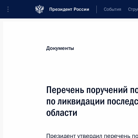
Президент России
События
Стру
Новости
Поручения Президента
Банк
Все поручения
Ближайшие сроки
Сня
Документы
Ответственные лица, организации или тематика 
Все поручения
Перечень поручений по
по ликвидации последс
области
Показа
Президент утвердил перечень п