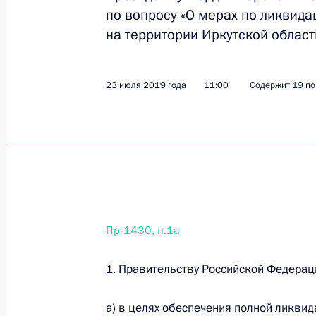
по вопросу «О мерах по ликвид
на территории Иркутской област
12 сентября 2019 года, четверг
Перечень поручений по итогам раб
23 июля 2019 года
11:00
Содержит 19 по
2019 года
12 сентября 2019 года, 14:00
17 поручений
Перечень поручений по результата
по сохранению озера Байкал и его
12 сентября 2019 года, 13:00
19 поручений
Пр-1430, п.1а
1. Правительству Российской Федерац
6 сентября 2019 года, пятница
а) в целях обеспечения полной ликви